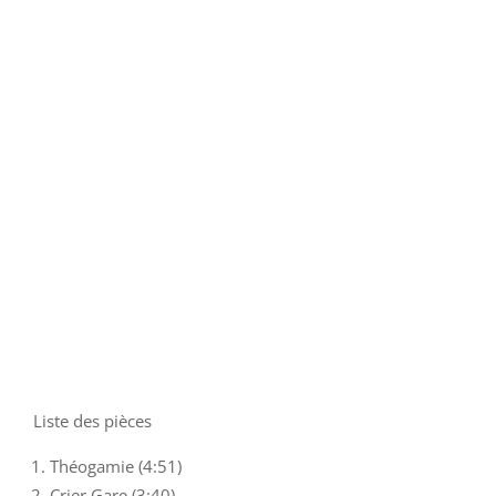
Liste des pièces
Théogamie (4:51)
Crier Gare (3:40)