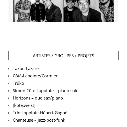
2019-
11-
ARTISTES / GROUPES / PROJETS
16
Taxon Lazare
Côté-Lapointe/Cormier
Trüko
Simon Côté-Lapointe – piano solo
Horizons – duo sax/piano
[kote:welɛt]
Trio Lapointe-Hébert-Gagné
Chanteuse – jazz-post-funk