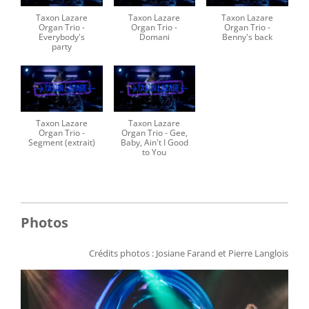
Taxon Lazare
Taxon Lazare
Taxon Lazare
Organ Trio -
Organ Trio -
Organ Trio -
Everybody's
Domani
Benny's back
party
Taxon Lazare
Taxon Lazare
Organ Trio -
Organ Trio - Gee,
Segment (extrait)
Baby, Ain't I Good
to You
Photos
Crédits photos : Josiane Farand et Pierre Langlois