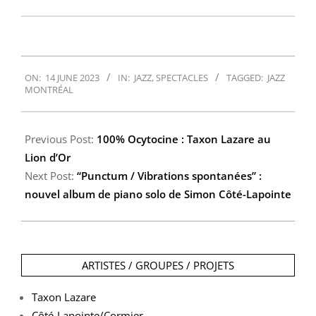
2023-
ON:
14 JUNE 2023
IN:
JAZZ
,
SPECTACLES
TAGGED:
JAZZ
06-
MONTRÉAL
14
Previous Post:
100% Ocytocine : Taxon Lazare au
Lion d’Or
Next Post:
“Punctum / Vibrations spontanées” :
nouvel album de piano solo de Simon Côté-Lapointe
ARTISTES / GROUPES / PROJETS
Taxon Lazare
Côté-Lapointe/Cormier