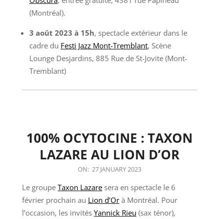
Obscura
, entrée gratuite, 4381 rue Papineau
(Montréal).
3 août 2023
à 15h
, spectacle extérieur dans le
cadre du
Festi Jazz Mont-Tremblant
, Scène
Lounge Desjardins, 885 Rue de St-Jovite (Mont-
Tremblant)
100% OCYTOCINE : TAXON
LAZARE AU LION D’OR
2023-
ON:
27 JANUARY 2023
01-
Le groupe
Taxon Lazare
sera en spectacle le 6
27
février prochain au
Lion d’Or
à Montréal. Pour
l’occasion, les invités
Yannick Rieu
(sax ténor),