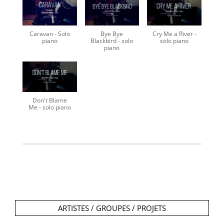
Caravan - Solo
Bye Bye
Cry Me a River -
piano
Blackbird - solo
solo piano
piano
Don't Blame
Me - solo piano
ARTISTES / GROUPES / PROJETS